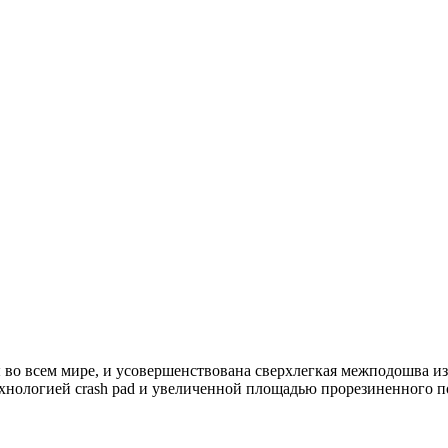
ны во всем мире, и усовершенствована сверхлегкая межподошва и
нологией crash pad и увеличенной площадью прорезиненного п